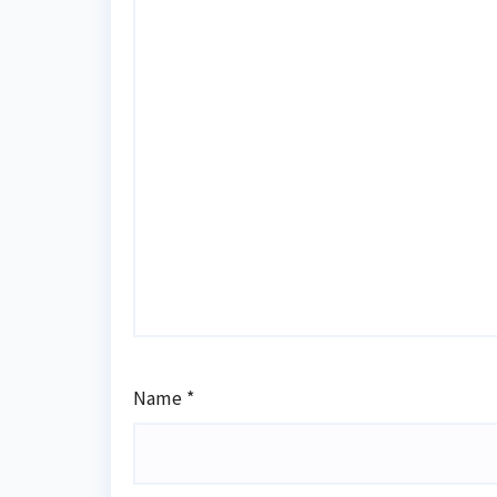
Name
*