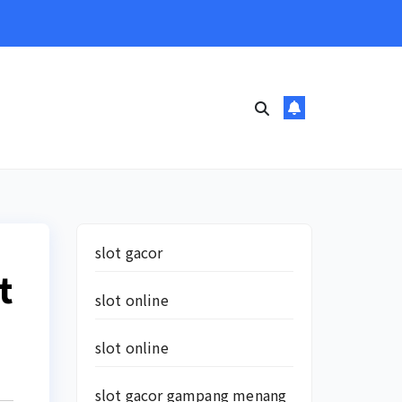
slot gacor
t
slot online
slot online
slot gacor gampang menang