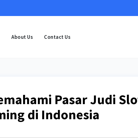
e
About Us
Contact Us
emahami Pasar Judi Slo
ing di Indonesia