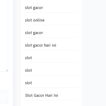
slot gacor
slot online
slot gacor
slot gacor hari ini
slot
slot
slot
Slot Gacor Hari Ini