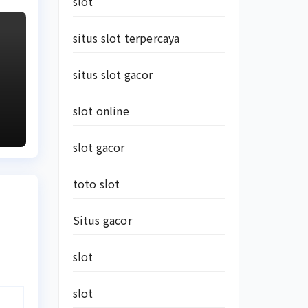
slot
situs slot terpercaya
situs slot gacor
a
slot online
slot gacor
toto slot
Situs gacor
slot
slot