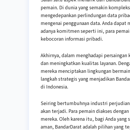
pemain. Di dunia yang semakin kompleks in
mengedepankan perlindungan data pribad
mengenai penggunaan data. Anda dapat m
adanya komitmen seperti ini, para pema
kebocoran informasi pribadi.
Akhirnya, dalam menghadapi persaingan ke
dan meningkatkan kualitas layanan. Den
mereka menciptakan lingkungan bermain 
langkah strategis yang menjadikan Bandar
di Indonesia.
Seiring bertumbuhnya industri perjudia
akan terjadi. Para pemain diakses dengan
mereka. Oleh karena itu, bagi Anda yang
aman, BandarDarat adalah pilihan yang tep